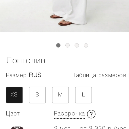
Лонгслив
Размер
RUS
Таблица размеров
XS
S
M
L
Цвет
Рассрочка