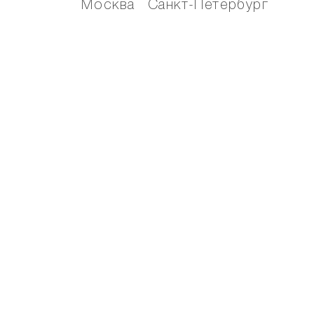
Москва
Санкт-Петербург
Официальный интернет-магазин
© NAUMI 2015-26.
All Rights reserved | 2026
Политика конфиденциальности
Согласие на обработку персональных
данных