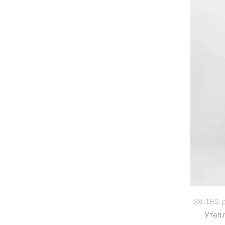
28 189 р
Утеп