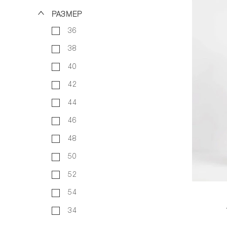
РАЗМЕР
36
38
40
42
44
46
48
50
52
54
34