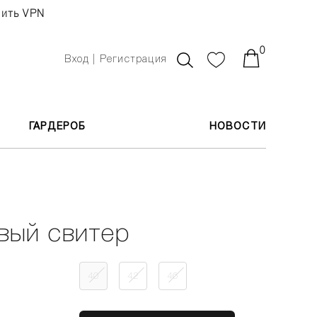
чить VPN
0
Вход | Регистрация
ГАРДЕРОБ
НОВОСТИ
вый свитер
40
42
46