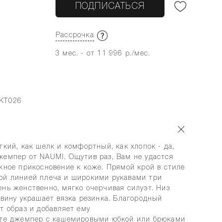
ПОДПИСАТЬСЯ
Рассрочка
3 мес. - от 11 996 р./мес.
-KT026
гкий, как шелк и комфортный, как хлопок - да,
жемпер от NAUMI. Ощутив раз, Вам не удастся
жное прикосновение к коже. Прямой крой в стиле
ой линией плеча и широкими рукавами три
ень женственно, мягко очерчивая силуэт. Низ
овину украшает вязка резинка. Благородный
т образ и добавляет ему
йте джемпер с кашемировыми юбкой или брюками